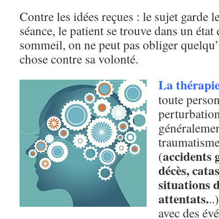
Contre les idées reçues : le sujet garde l
séance, le patient se trouve dans un état e
sommeil, on ne peut pas obliger quelqu’
chose contre sa volonté.
La thérap
toute person
perturbatio
généralement
traumatisme
accidents g
(
décès, cata
situations 
attentats.
..
avec des év