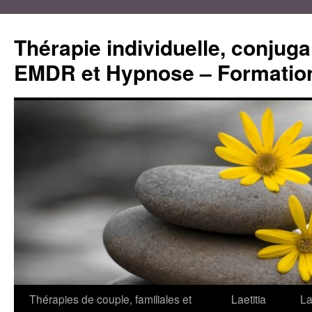
Aller
au
Thérapie individuelle, conjugal
contenu
EMDR et Hypnose – Formation
Thérapies de couple, familiales et
Laetitia
La