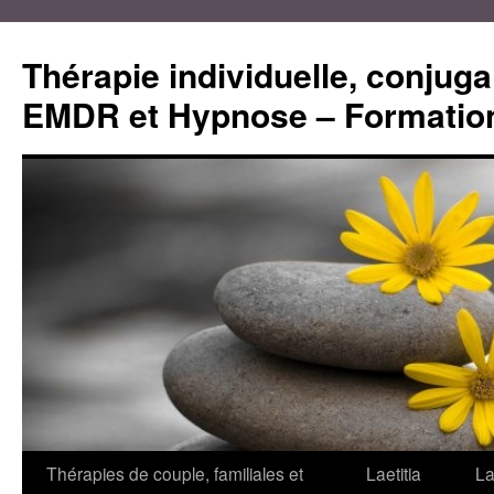
Aller
au
Thérapie individuelle, conjugal
contenu
EMDR et Hypnose – Formation
Thérapies de couple, familiales et
Laetitia
La