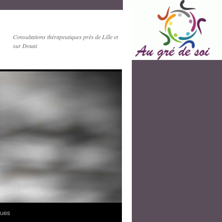
Consultations thérapeutiques près de Lille et
sur Douai
ques