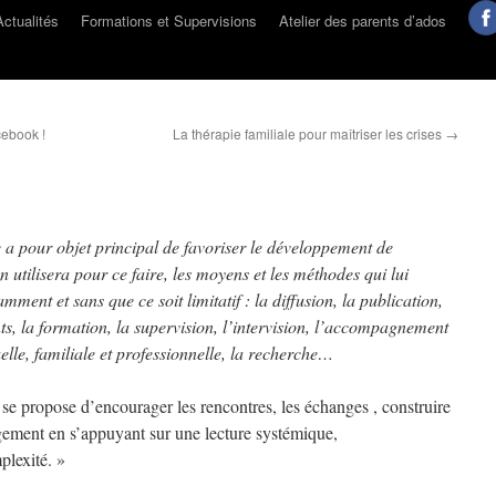
Actualités
Formations et Supervisions
Atelier des parents d’ados
cebook !
La thérapie familiale pour maîtriser les crises
→
 a pour objet principal de favoriser le développement de
 utilisera pour ce faire, les moyens et les méthodes qui lui
ment et sans que ce soit limitatif : la diffusion, la publication,
ts, la formation, la supervision, l’intervision, l’accompagnement
uelle, familiale et professionnelle, la recherche…
se propose d’encourager les rencontres, les échanges , construire
gement en s’appuyant sur une lecture systémique,
plexité. »