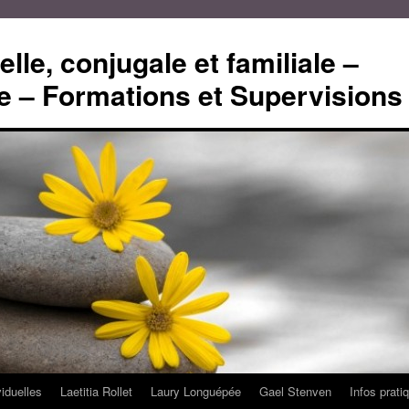
lle, conjugale et familiale –
 – Formations et Supervisions
viduelles
Laetitia Rollet
Laury Longuépée
Gael Stenven
Infos prati