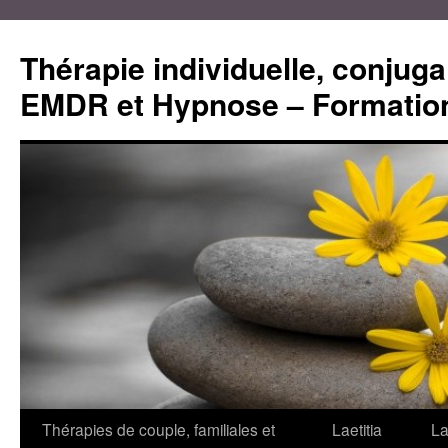
Aller
au
Thérapie individuelle, conjugal
contenu
EMDR et Hypnose – Formation
Thérapies de couple, familiales et
Laetitia
La