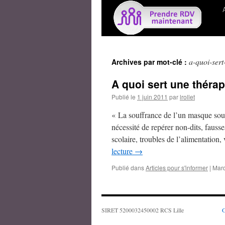
a-quoi-sert
Archives par mot-clé :
A quoi sert une thérap
Publié le
1 juin 2011
par
lrollet
« La souffrance de l’un masque so
nécessité de repérer non-dits, fa
scolaire, troubles de l’alimentation, 
lecture
→
Publié dans
Articles pour s'informer
|
Mar
SIRET 5200032450002 RCS Lille
G