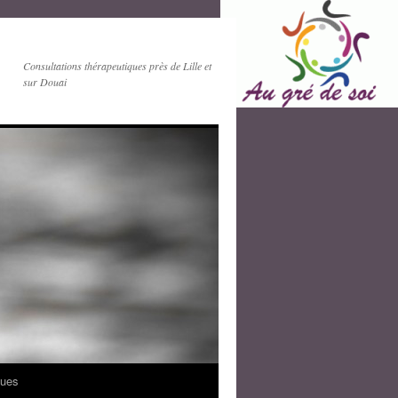
Consultations thérapeutiques près de Lille et
sur Douai
ques