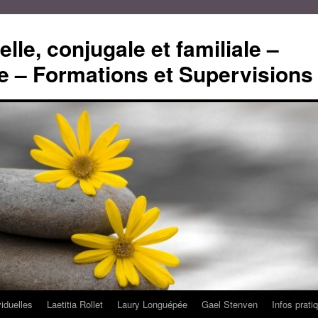
lle, conjugale et familiale –
 – Formations et Supervisions
viduelles
Laetitia Rollet
Laury Longuépée
Gael Stenven
Infos prati