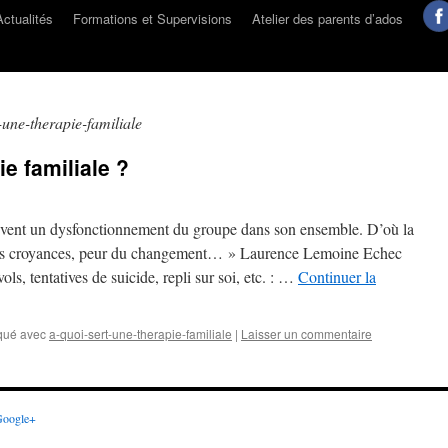
Actualités
Formations et Supervisions
Atelier des parents d’ados
-une-therapie-familiale
ie familiale ?
uvent un dysfonctionnement du groupe dans son ensemble. D’où la
usses croyances, peur du changement… » Laurence Lemoine Echec
vols, tentatives de suicide, repli sur soi, etc. : …
Continuer la
qué avec
a-quoi-sert-une-therapie-familiale
|
Laisser un commentaire
oogle+