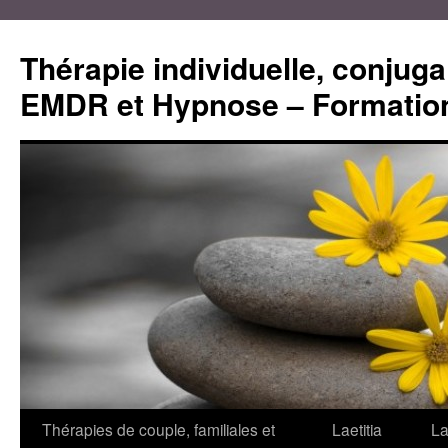
Aller
au
Thérapie individuelle, conjugal
contenu
EMDR et Hypnose – Formation
Thérapies de couple, familiales et
Laetitia
La