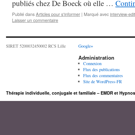
publiés chez De Boeck où elle …
Contin
Publié dans
Articles pour s'informer
|
Marqué avec
interview-ed
Laisser un commentaire
SIRET 5200032450002 RCS Lille
Google+
Administration
Connexion
Flux des publications
Flux des commentaires
Site de WordPress-FR
Thérapie individuelle, conjugale et familiale – EMDR et Hypno