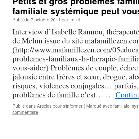
Petits et gros problèmes famil
familiale systémique peut vou
Publié le
7 octobre 2011
par
lrollet
Interview d’Isabelle Rannou, thérapeute 
de Melun issue du site mafamillezen.c
(http://www.mafamillezen.com/05educati
problemes-familiaux-la-therapie-famili
vous-aider) Problèmes de couple, échec s
jalousie entre frères et sœur, drogue, al
risques, violences conjugales… parfois,
problèmes de famille c’est… …
Continu
Publié dans
Articles pour s'informer
|
Marqué avec
familiale
,
sys
commentaire