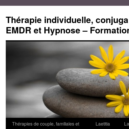
Aller
au
Thérapie individuelle, conjugal
contenu
EMDR et Hypnose – Formation
Thérapies de couple, familiales et
Laetitia
La