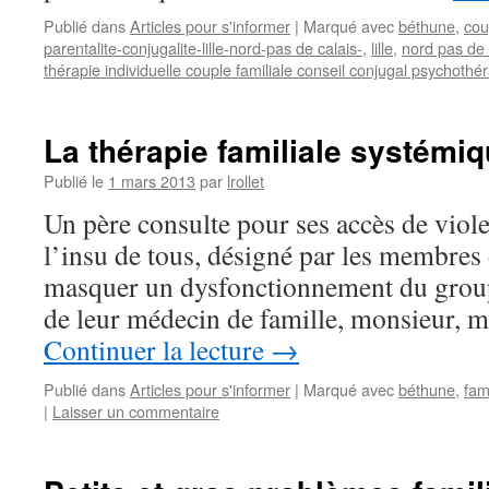
Publié dans
Articles pour s'informer
|
Marqué avec
béthune
,
cou
parentalite-conjugalite-lille-nord-pas de calais-
,
lille
,
nord pas de 
thérapie individuelle couple familiale conseil conjugal psychothé
La thérapie familiale systémi
Publié le
1 mars 2013
par
lrollet
Un père consulte pour ses accès de violenc
l’insu de tous, désigné par les membres 
masquer un dysfonctionnement du groupe
de leur médecin de famille, monsieur,
Continuer la lecture
→
Publié dans
Articles pour s'informer
|
Marqué avec
béthune
,
fam
|
Laisser un commentaire