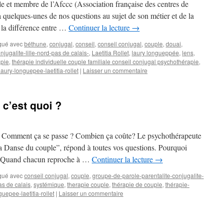
e et membre de l’Afccc (Association française des centres de
 quelques-unes de nos questions au sujet de son métier et de la
t la différence entre …
Continuer la lecture
→
qué avec
béthune
,
conjugal
,
conseil
,
conseil conjugal
,
couple
,
douai
,
jugalite-lille-nord-pas de calais-
,
Laetitia Rollet
,
laury longueppée
,
lens
,
apie
,
thérapie individuelle couple familiale conseil conjugal psychothérapie
,
aury-longuepee-laetitia-rollet
|
Laisser un commentaire
 c’est quoi ?
 ? Comment ça se passe ? Combien ça coûte? Le psychothérapeute
a Danse du couple”, répond à toutes vos questions. Pourquoi
 ? Quand chacun reproche à …
Continuer la lecture
→
qué avec
conseil conjugal
,
couple
,
groupe-de-parole-parentalite-conjugalite-
as de calais
,
systémique
,
therapie couple
,
thérapie de couple
,
thérapie-
uepee-laetitia-rollet
|
Laisser un commentaire