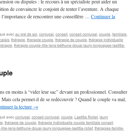
ion ou disputes : le recours à un spécialiste peut aider un
ition de convaincre le conjoint de tenter l’aventure. A chaque
e l’importance de rencontrer une conseillère …
Continuer la
qué avec
au gré de soi
,
conjugal
,
conseil
,
conseil conjugal
,
couple
,
familiale
,
calais
,
thérapie
,
therapie couple
,
thérapie de couple
,
thérapie individuelle
thérapie
,
thérapie-couple-lille-lens-béthune-douai-laury-longuepee-laetitia-
uple
ins en moins à “vider leur sac” devant un professionnel. Consulter
. Mais cela permet-il de se redécouvrir ? Quand le couple va mal,
tinuer la lecture
→
qué avec
conjugal
,
conseil conjugal
,
couple
,
Laetitia Rollet
,
laury
le
,
thérapie de couple
,
thérapie individuelle couple familiale conseil
lille-lens-béthune-douai-laury-longuepee-laetitia-rollet
,
thérapies-famille-