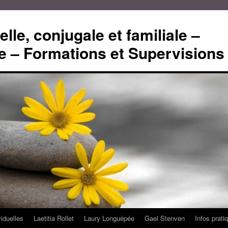
lle, conjugale et familiale –
 – Formations et Supervisions
viduelles
Laetitia Rollet
Laury Longuépée
Gael Stenven
Infos prati