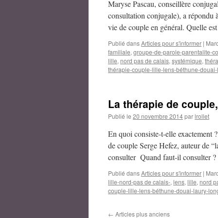
Maryse Pascau, conseillère conjugal
consultation conjugale), a répondu à
vie de couple en général. Quelle es
Publié dans
Articles pour s'informer
|
Mar
familiale
,
groupe-de-parole-parentalite-con
lille
,
nord pas de calais
,
systémique
,
thér
thérapie-couple-lille-lens-béthune-douai-l
La thérapie de couple,
Publié le
20 novembre 2014
par
lrollet
En quoi consiste-t-elle exactement
de couple Serge Hefez, auteur de “l
consulter Quand faut-il consulter
Publié dans
Articles pour s'informer
|
Mar
lille-nord-pas de calais-
,
lens
,
lille
,
nord p
couple-lille-lens-béthune-douai-laury-long
←
Articles plus anciens