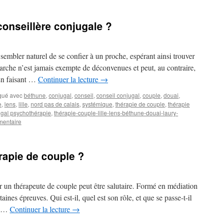
onseillère conjugale ?
sembler naturel de se confier à un proche, espérant ainsi trouver
marche n’est jamais exempte de déconvenues et peut, au contraire,
 En faisant …
Continuer la lecture
→
qué avec
béthune
,
conjugal
,
conseil
,
conseil conjugal
,
couple
,
douai
,
e
,
lens
,
lille
,
nord pas de calais
,
systémique
,
thérapie de couple
,
thérapie
jugal psychothérapie
,
thérapie-couple-lille-lens-béthune-douai-laury-
mentaire
rapie de couple ?
r un thérapeute de couple peut être salutaire. Formé en médiation
aines épreuves. Qui est-il, quel est son rôle, et que se passe-t-il
r …
Continuer la lecture
→