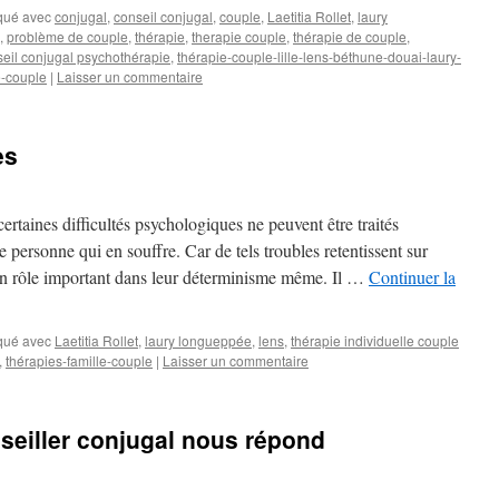
qué avec
conjugal
,
conseil conjugal
,
couple
,
Laetitia Rollet
,
laury
,
problème de couple
,
thérapie
,
therapie couple
,
thérapie de couple
,
nseil conjugal psychothérapie
,
thérapie-couple-lille-lens-béthune-douai-laury-
e-couple
|
Laisser un commentaire
es
ertaines difficultés psychologiques ne peuvent être traités
e personne qui en souffre. Car de tels troubles retentissent sur
 un rôle important dans leur déterminisme même. Il …
Continuer la
qué avec
Laetitia Rollet
,
laury longueppée
,
lens
,
thérapie individuelle couple
,
thérapies-famille-couple
|
Laisser un commentaire
nseiller conjugal nous répond