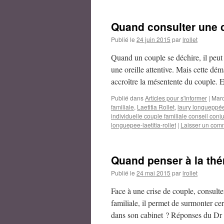
Quand consulter une c
Publié le
24 juin 2015
par
lrollet
Quand un couple se déchire, il peut 
une oreille attentive. Mais cette dé
accroître la mésentente du couple.
Publié dans
Articles pour s'informer
|
Mar
familiale
,
Laetitia Rollet
,
laury longueppé
individuelle couple familiale conseil con
longuepee-laetitia-rollet
|
Laisser un com
Quand penser à la thé
Publié le
24 mai 2015
par
lrollet
Face à une crise de couple, consulte
familiale, il permet de surmonter cert
dans son cabinet ? Réponses du D