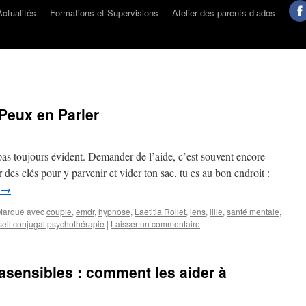
Actualités
Formations et Supervisions
Atelier des parents d’ados
 Peux en Parler
 pas toujours évident. Demander de l’aide, c’est souvent encore
r des clés pour y parvenir et vider ton sac, tu es au bon endroit :
→
Marqué avec
couple
,
emdr
,
hypnose
,
Laetitia Rollet
,
lens
,
lille
,
santé mentale
,
nseil conjugal psychothérapie
|
Laisser un commentaire
rasensibles : comment les aider à