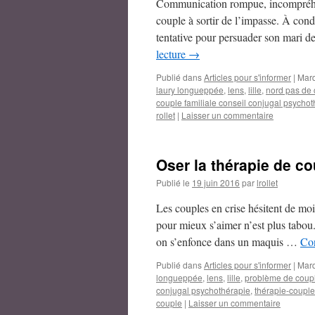
Communication rompue, incompréhens
couple à sortir de l’impasse. À cond
tentative pour persuader son mari d
lecture
→
Publié dans
Articles pour s'informer
|
Mar
laury longueppée
,
lens
,
lille
,
nord pas de 
couple familiale conseil conjugal psycho
rollet
|
Laisser un commentaire
Oser la thérapie de co
Publié le
19 juin 2016
par
lrollet
Les couples en crise hésitent de mo
pour mieux s’aimer n’est plus tabou
on s’enfonce dans un maquis …
Con
Publié dans
Articles pour s'informer
|
Mar
longueppée
,
lens
,
lille
,
problème de coup
conjugal psychothérapie
,
thérapie-couple-
couple
|
Laisser un commentaire