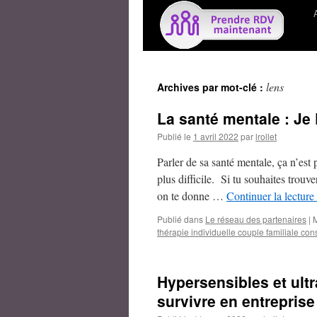
lens
Archives par mot-clé :
La santé mentale : Je
Publié le
1 avril 2022
par
lrollet
Parler de sa santé mentale, ça n’est
plus difficile. Si tu souhaites trouve
on te donne …
Continuer la lecture
Publié dans
Le réseau des partenaires
|
thérapie individuelle couple familiale co
Hypersensibles et ult
survivre en entreprise