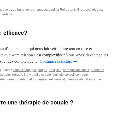
qué avec
bethune
,
emdr
,
hypnose
,
Laetitia Rollet
,
lens
,
lille
,
psychologue
,
mentaire
: efficace?
 d’une relation qui nous fait voir l’autre tout en rose et
e que votre relation s’est complexifiée? Vous voyez davantage les
ous rendez compte que …
Continuer la lecture
→
qué avec
conseil conjugal
,
couple
,
lens
,
lille
,
nord pas de calais
,
problème
 couple
,
thérapie individuelle couple familiale conseil conjugal
s-béthune-douai-laury-longuepee-laetitia-rollet
,
thérapies-famille-couple
|
re une thérapie de couple ?