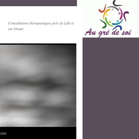
Consultations thérapeutiques près de Lille et
sur Douai
ques