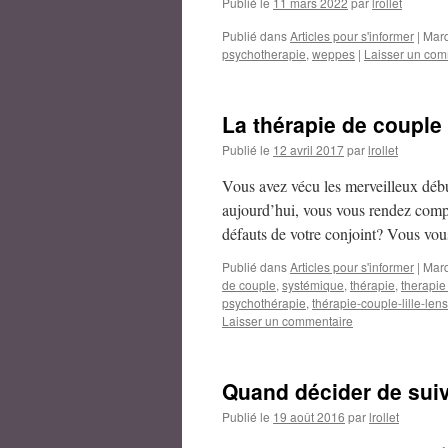
Publié le
11 mars 2022
par
lrollet
Publié dans
Articles pour s'informer
|
Mar
psychotherapie
,
weppes
|
Laisser un com
La thérapie de couple 
Publié le
12 avril 2017
par
lrollet
Vous avez vécu les merveilleux débuts
aujourd’hui, vous vous rendez compt
défauts de votre conjoint? Vous v
Publié dans
Articles pour s'informer
|
Mar
de couple
,
systémique
,
thérapie
,
therapie
psychothérapie
,
thérapie-couple-lille-len
Laisser un commentaire
Quand décider de suiv
Publié le
19 août 2016
par
lrollet