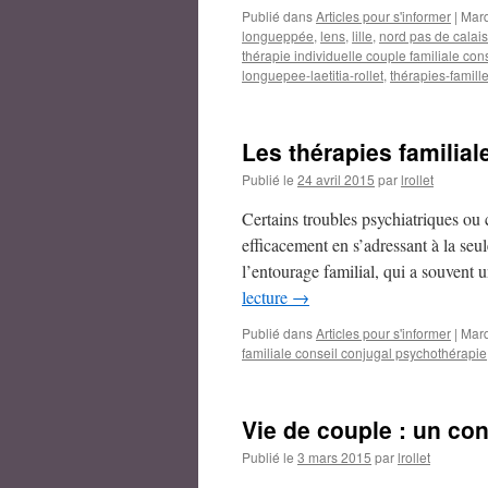
Publié dans
Articles pour s'informer
|
Mar
longueppée
,
lens
,
lille
,
nord pas de calais
thérapie individuelle couple familiale co
longuepee-laetitia-rollet
,
thérapies-famill
Les thérapies familial
Publié le
24 avril 2015
par
lrollet
Certains troubles psychiatriques ou c
efficacement en s’adressant à la seul
l’entourage familial, qui a souvent
lecture
→
Publié dans
Articles pour s'informer
|
Mar
familiale conseil conjugal psychothérapie
Vie de couple : un co
Publié le
3 mars 2015
par
lrollet