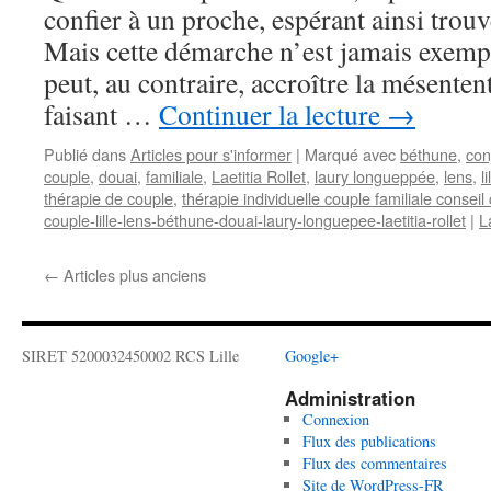
confier à un proche, espérant ainsi trouve
Mais cette démarche n’est jamais exemp
peut, au contraire, accroître la mésente
faisant …
Continuer la lecture
→
Publié dans
Articles pour s'informer
|
Marqué avec
béthune
,
con
couple
,
douai
,
familiale
,
Laetitia Rollet
,
laury longueppée
,
lens
,
li
thérapie de couple
,
thérapie individuelle couple familiale consei
couple-lille-lens-béthune-douai-laury-longuepee-laetitia-rollet
|
L
←
Articles plus anciens
SIRET 5200032450002 RCS Lille
Google+
Administration
Connexion
Flux des publications
Flux des commentaires
Site de WordPress-FR