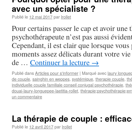
avec un spécialiste ?
Publié le
12 mai 2017
par
lrollet
Pour certains passer le cap et avoir une
psychothérapeute n’est pas aussi évident
Cependant, il est clair que lorsque vous
moments assez délicats durant votre vie
de …
Continuer la lecture
→
Publié dans
Articles pour s'informer
|
Marqué avec
laury longue
de couple
,
sainghin en weppes
,
systémique
,
therapie couple
,
th
individuelle couple familiale conseil conjugal psychothérapie
,
thé
douai-laury-longuepee-laetitia-rollet
,
thérapie;psychothérapie;e
un commentaire
La thérapie de couple : effica
Publié le
12 avril 2017
par
lrollet