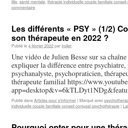
lille
,
santé mentale
,
thérapie individuelle couple familiale consei
commentaire
Les différents « PSY » (1/2)
son thérapeute en 2022 ?
Publié le
4 février 2022
par
lrollet
Une vidéo de Julien Besse sur sa chaîn
expliquer la différence entre psychiatre
psychanalyste, psychopraticien, thérape
thérapeute familial https://www.youtub
app=desktop&v=6kTLDyt1NDg&featur
Publié dans
Articles pour s'informer
|
Marqué avec
psychothera
individuelle couple familiale conseil conjugal psychothérapie
|
La
Pourquoi opter pour une théra