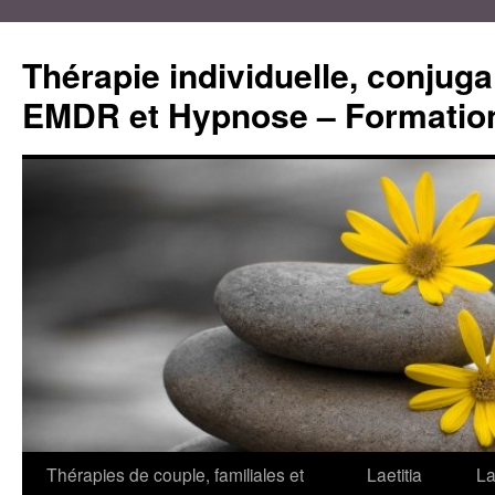
Aller
au
Thérapie individuelle, conjugal
contenu
EMDR et Hypnose – Formation
Thérapies de couple, familiales et
Laetitia
La