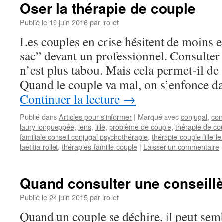
Oser la thérapie de couple
Publié le
19 juin 2016
par
lrollet
Les couples en crise hésitent de moins e
sac” devant un professionnel. Consulte
n’est plus tabou. Mais cela permet-il de
Quand le couple va mal, on s’enfonce 
Continuer la lecture
→
Publié dans
Articles pour s'informer
|
Marqué avec
conjugal
,
con
laury longueppée
,
lens
,
lille
,
problème de couple
,
thérapie de co
familiale conseil conjugal psychothérapie
,
thérapie-couple-lille-
laetitia-rollet
,
thérapies-famille-couple
|
Laisser un commentaire
Quand consulter une conseillè
Publié le
24 juin 2015
par
lrollet
Quand un couple se déchire, il peut semb