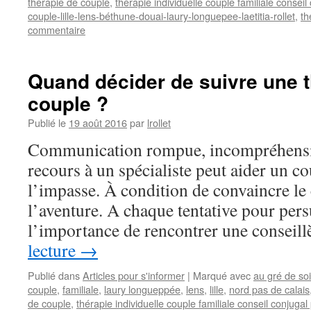
thérapie de couple
,
thérapie individuelle couple familiale consei
couple-lille-lens-béthune-douai-laury-longuepee-laetitia-rollet
,
th
commentaire
Quand décider de suivre une t
couple ?
Publié le
19 août 2016
par
lrollet
Communication rompue, incompréhensio
recours à un spécialiste peut aider un co
l’impasse. À condition de convaincre le 
l’aventure. A chaque tentative pour per
l’importance de rencontrer une conseil
lecture
→
Publié dans
Articles pour s'informer
|
Marqué avec
au gré de soi
couple
,
familiale
,
laury longueppée
,
lens
,
lille
,
nord pas de calais
de couple
,
thérapie individuelle couple familiale conseil conjuga