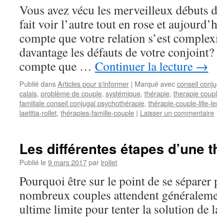
Vous avez vécu les merveilleux débuts d
fait voir l’autre tout en rose et aujourd
compte que votre relation s’est complex
davantage les défauts de votre conjoint
compte que …
Continuer la lecture
→
Publié dans
Articles pour s'informer
|
Marqué avec
conseil conju
calais
,
problème de couple
,
systémique
,
thérapie
,
therapie coup
familiale conseil conjugal psychothérapie
,
thérapie-couple-lille-
laetitia-rollet
,
thérapies-famille-couple
|
Laisser un commentaire
Les différentes étapes d’une 
Publié le
9 mars 2017
par
lrollet
Pourquoi être sur le point de se séparer 
nombreux couples attendent généralemen
ultime limite pour tenter la solution de 