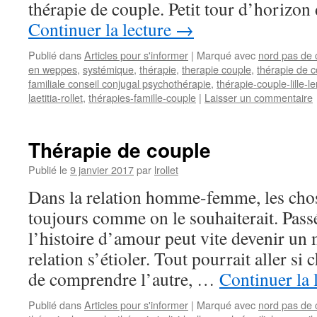
thérapie de couple. Petit tour d’horizon
Continuer la lecture
→
Publié dans
Articles pour s'informer
|
Marqué avec
nord pas de 
en weppes
,
systémique
,
thérapie
,
therapie couple
,
thérapie de 
familiale conseil conjugal psychothérapie
,
thérapie-couple-lille-
laetitia-rollet
,
thérapies-famille-couple
|
Laisser un commentaire
Thérapie de couple
Publié le
9 janvier 2017
par
lrollet
Dans la relation homme-femme, les chos
toujours comme on le souhaiterait. Pass
l’histoire d’amour peut vite devenir un
relation s’étioler. Tout pourrait aller si c
de comprendre l’autre, …
Continuer la 
Publié dans
Articles pour s'informer
|
Marqué avec
nord pas de 