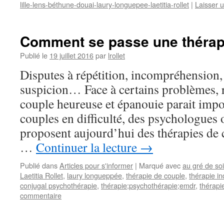
lille-lens-béthune-douai-laury-longuepee-laetitia-rollet
|
Laisser 
Comment se passe une thérap
Publié le
19 juillet 2016
par
lrollet
Disputes à répétition, incompréhension
suspicion… Face à certains problèmes, 
couple heureuse et épanouie parait impos
couples en difficulté, des psychologues
proposent aujourd’hui des thérapies de
…
Continuer la lecture
→
Publié dans
Articles pour s'informer
|
Marqué avec
au gré de soi
Laetitia Rollet
,
laury longueppée
,
thérapie de couple
,
thérapie in
conjugal psychothérapie
,
thérapie;psychothérapie;emdr
,
thérapi
commentaire