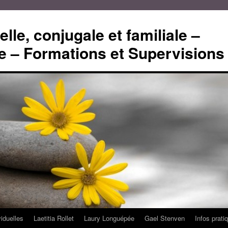
lle, conjugale et familiale –
 – Formations et Supervisions
viduelles
Laetitia Rollet
Laury Longuépée
Gael Stenven
Infos prati