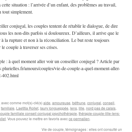
ette situation : l’arrivée d’un enfant, des problèmes au travail,
ien tout simplement.
iller conjugal, les couples tentent de rétablir le dialogue, de dire
tous les non-dits parfois si douloureux. D’ailleurs, il arrive que le
 à la rupture et non à la réconciliation. Le but reste toujours
le couple à traverser ses crises.
uple : à quel moment aller voir un conseiller conjugal ?
Article par
plurielles.fr/amours/couples/vie-de-couple-a-quel-moment-aller-
2-402.html
, avec comme mot(s)-clé(s)
aide
,
amoureuse
,
béthune
,
conjugal
,
conseil
,
,
familiale
,
Laetitia Rollet
,
laury longueppée
,
lens
,
lille
,
nord pas de calais
,
 couple familiale conseil conjugal psychothérapie
,
thérapie-couple-lille-lens-
llet
. Vous pouvez le mettre en favoris avec
ce permalien
.
Vie de couple, témoignages : elles ont consulté un