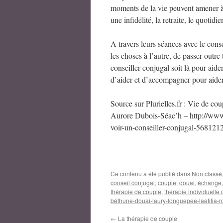
moments de la vie peuvent amener à c
une infidélité, la retraite, le quotid
A travers leurs séances avec le conse
les choses à l’autre, de passer outre 
conseiller conjugal soit là pour aider
d’aider et d’accompagner pour aider 
Source sur Plurielles.fr : Vie de co
Aurore Dubois-Séac’h – http://www.
voir-un-conseiller-conjugal-568121
Ce contenu a été publié dans
Non classé
conseil conjugal
,
couple
,
douai
,
échange
thérapie de couple
,
thérapie individuelle
béthune-douai-laury-longuepee-laetitia-ro
←
La thérapie de couple