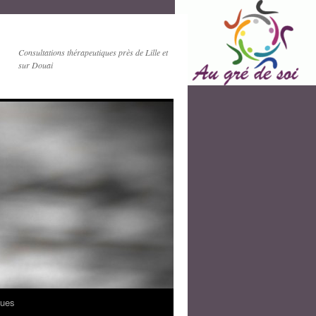
Consultations thérapeutiques près de Lille et
sur Douai
ques