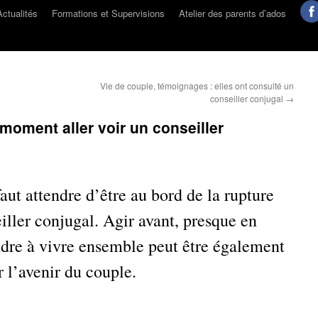
Actualités
Formations et Supervisions
Atelier des parents d’ados
Vie de couple, témoignages : elles ont consulté un
conseiller conjugal
→
 moment aller voir un conseiller
aut attendre d’être au bord de la rupture
eiller conjugal. Agir avant, presque en
ndre à vivre ensemble peut être également
 l’avenir du couple.