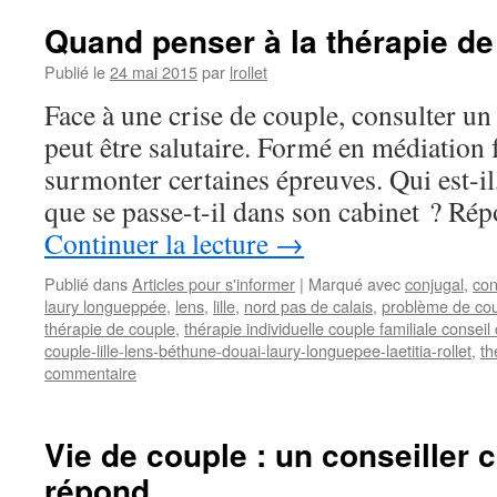
Quand penser à la thérapie de
Publié le
24 mai 2015
par
lrollet
Face à une crise de couple, consulter un
peut être salutaire. Formé en médiation f
surmonter certaines épreuves. Qui est-il,
que se passe-t-il dans son cabinet ? R
Continuer la lecture
→
Publié dans
Articles pour s'informer
|
Marqué avec
conjugal
,
con
laury longueppée
,
lens
,
lille
,
nord pas de calais
,
problème de co
thérapie de couple
,
thérapie individuelle couple familiale consei
couple-lille-lens-béthune-douai-laury-longuepee-laetitia-rollet
,
th
commentaire
Vie de couple : un conseiller 
répond