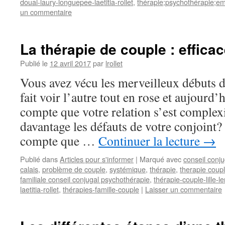
douai-laury-longuepee-laetitia-rollet
,
thérapie;psychothérapie;e
un commentaire
La thérapie de couple : effica
Publié le
12 avril 2017
par
lrollet
Vous avez vécu les merveilleux débuts d
fait voir l’autre tout en rose et aujourd
compte que votre relation s’est complex
davantage les défauts de votre conjoint
compte que …
Continuer la lecture
→
Publié dans
Articles pour s'informer
|
Marqué avec
conseil conju
calais
,
problème de couple
,
systémique
,
thérapie
,
therapie coup
familiale conseil conjugal psychothérapie
,
thérapie-couple-lille-
laetitia-rollet
,
thérapies-famille-couple
|
Laisser un commentaire