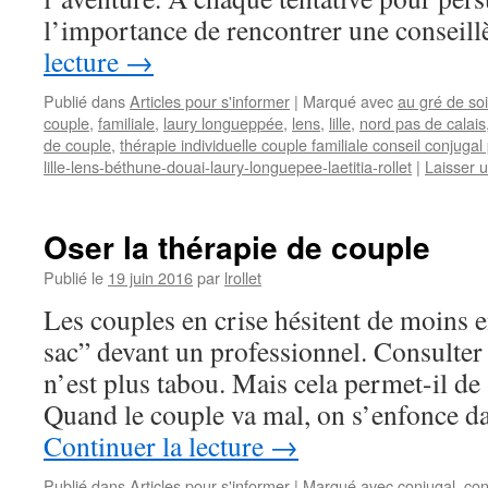
l’importance de rencontrer une conseil
lecture
→
Publié dans
Articles pour s'informer
|
Marqué avec
au gré de soi
couple
,
familiale
,
laury longueppée
,
lens
,
lille
,
nord pas de calais
de couple
,
thérapie individuelle couple familiale conseil conjuga
lille-lens-béthune-douai-laury-longuepee-laetitia-rollet
|
Laisser 
Oser la thérapie de couple
Publié le
19 juin 2016
par
lrollet
Les couples en crise hésitent de moins e
sac” devant un professionnel. Consulte
n’est plus tabou. Mais cela permet-il de
Quand le couple va mal, on s’enfonce 
Continuer la lecture
→
Publié dans
Articles pour s'informer
|
Marqué avec
conjugal
,
con