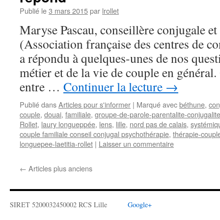
Publié le
3 mars 2015
par
lrollet
Maryse Pascau, conseillère conjugale e
(Association française des centres de co
a répondu à quelques-unes de nos questi
métier et de la vie de couple en général. 
entre …
Continuer la lecture
→
Publié dans
Articles pour s'informer
|
Marqué avec
béthune
,
con
couple
,
douai
,
familiale
,
groupe-de-parole-parentalite-conjugalite-
Rollet
,
laury longueppée
,
lens
,
lille
,
nord pas de calais
,
systémiq
couple familiale conseil conjugal psychothérapie
,
thérapie-couple
longuepee-laetitia-rollet
|
Laisser un commentaire
←
Articles plus anciens
SIRET 5200032450002 RCS Lille
Google+