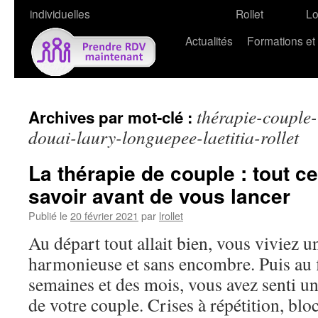
individuelles
Rollet
L
Actualités
Formations et
thérapie-couple-
Archives par mot-clé :
douai-laury-longuepee-laetitia-rollet
La thérapie de couple : tout c
savoir avant de vous lancer
Publié le
20 février 2021
par
lrollet
Au départ tout allait bien, vous viviez u
harmonieuse et sans encombre. Puis au fi
semaines et des mois, vous avez senti u
de votre couple. Crises à répétition, bl