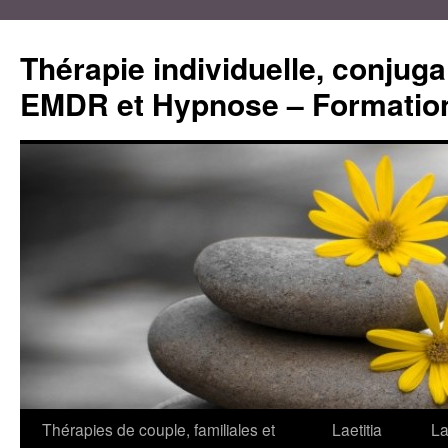
Aller
au
Thérapie individuelle, conjugal
contenu
EMDR et Hypnose – Formation
Thérapies de couple, familiales et
Laetitia
La