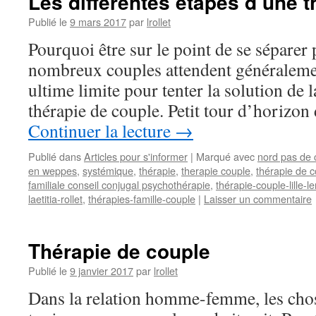
Les différentes étapes d’une 
Publié le
9 mars 2017
par
lrollet
Pourquoi être sur le point de se séparer 
nombreux couples attendent généralemen
ultime limite pour tenter la solution de 
thérapie de couple. Petit tour d’horizon
Continuer la lecture
→
Publié dans
Articles pour s'informer
|
Marqué avec
nord pas de 
en weppes
,
systémique
,
thérapie
,
therapie couple
,
thérapie de 
familiale conseil conjugal psychothérapie
,
thérapie-couple-lille-
laetitia-rollet
,
thérapies-famille-couple
|
Laisser un commentaire
Thérapie de couple
Publié le
9 janvier 2017
par
lrollet
Dans la relation homme-femme, les chos