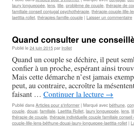
laury longueppée
,
lens
,
lille
,
problème de couple
,
thérapie de co
familiale conseil conjugal psychothérapie
,
thérapie-couple-lille-
laetitia-rollet
,
thérapies-famille-couple
|
Laisser un commentaire
Quand consulter une conseillè
Publié le
24 juin 2015
par
lrollet
Quand un couple se déchire, il peut semb
confier à un proche, espérant ainsi trouve
Mais cette démarche n’est jamais exemp
peut, au contraire, accroître la mésente
faisant …
Continuer la lecture
→
Publié dans
Articles pour s'informer
|
Marqué avec
béthune
,
con
couple
,
douai
,
familiale
,
Laetitia Rollet
,
laury longueppée
,
lens
,
li
thérapie de couple
,
thérapie individuelle couple familiale consei
couple-lille-lens-béthune-douai-laury-longuepee-laetitia-rollet
|
L