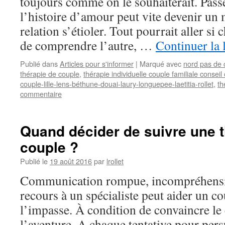
toujours comme on le souhaiterait. Pass
l’histoire d’amour peut vite devenir un
relation s’étioler. Tout pourrait aller si c
de comprendre l’autre, …
Continuer la 
Publié dans
Articles pour s'informer
|
Marqué avec
nord pas de 
thérapie de couple
,
thérapie individuelle couple familiale consei
couple-lille-lens-béthune-douai-laury-longuepee-laetitia-rollet
,
th
commentaire
Quand décider de suivre une t
couple ?
Publié le
19 août 2016
par
lrollet
Communication rompue, incompréhensio
recours à un spécialiste peut aider un co
l’impasse. À condition de convaincre le 
l’aventure. A chaque tentative pour per