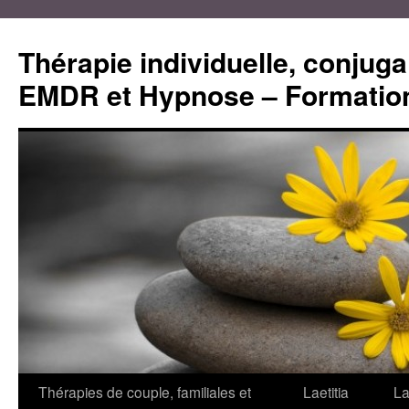
Aller
au
Thérapie individuelle, conjugal
contenu
EMDR et Hypnose – Formation
Thérapies de couple, familiales et
Laetitia
La