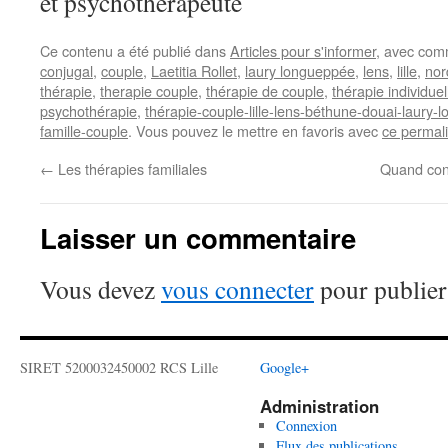
et psychothérapeute
Ce contenu a été publié dans
Articles pour s'informer
, avec com
conjugal
,
couple
,
Laetitia Rollet
,
laury longueppée
,
lens
,
lille
,
nor
thérapie
,
therapie couple
,
thérapie de couple
,
thérapie individuel
psychothérapie
,
thérapie-couple-lille-lens-béthune-douai-laury-lo
famille-couple
. Vous pouvez le mettre en favoris avec
ce permal
←
Les thérapies familiales
Quand cons
Laisser un commentaire
Vous devez
vous connecter
pour publier
SIRET 5200032450002 RCS Lille
Google+
Administration
Connexion
Flux des publications